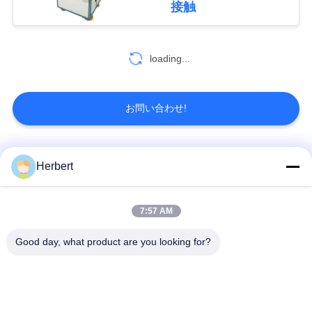
接触
17
地
機械を挿入するく
図
loading...
さび
PRIVACY
お問い合わせ!
POLICY
人気カテゴリ
すべて
Herbert
23
整流子の溶解機械
電機子ウィンド マシ
固定子のウィンド マ
7:57 AM
ーン
シーン
Good day, what product are you looking for?
自動コイル巻線機械
電動機の予備品
針のウィンド マシー