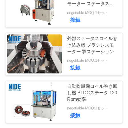
達
モーター ステータス巻
き装具
に
negotiable MOQ:1セット
41
接触
連
モーター生産ライ
絡
外部ステータスコイル巻
ン
き込み機 ブラシレスモ
し
ーター 双ステーション
な
negotibale MOQ:1セット
接触
さ
38
い
自動吹風機コイル巻き回
針のウィンド マシ
し機 BLDCステータ 120
Rpm効率
ニ
ーン
negotiable MOQ:1セット
ュ
接触
ー