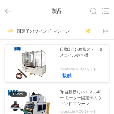
supplier.
Copyright
©
製品
2014
-
2026
Ningbo
Nide
家
Tech
48
Co.,
固定子のウィンド マシーン
Ltd.
電機子ウィンド マ
All
Rights
Reserved.
プ
シーン
自動3ピン線形ステータ
ロ
スコイル巻き機
ダ
negotiable MOQ:1セット
ク
接触
82
ト
固定子のウィンド
3p自動新しいエネルギ
ー モーター固定子のウ
マシーン
私
ィンド マシーン
negotiable MOQ:1セット