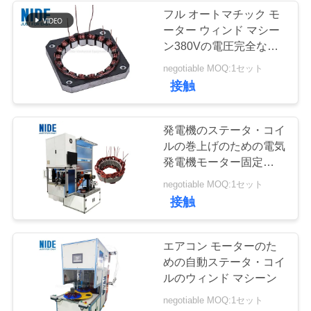
フル オートマチック モ
ス
ーター ウィンド マシー
56
ン380Vの電圧完全なア
ルミ合金の保護
引
negotiable MOQ:1セット
ペーパー挿入機械
接触
用
を
発電機のステータ・コイ
ルの巻上げのための電気
要
発電機モーター固定子の
求
ウィンド マシーン
31
negotiable MOQ:1セット
接触
機械を挿入するコ
し
な
イル
エアコン モーターのた
さ
めの自動ステータ・コイ
ルのウィンド マシーン
い
negotiable MOQ:1セット