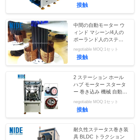
達
接触
に
つ
中間の自動モーター ウ
49
ィンド マシーン/4人の
い
ポーランド人のステー
自動コイル巻線機械
タ・コイルの計風装置
て
negotiable MOQ:1セット
接触
品
2 ステーション ホール
質
ハブ モーター スタータ
ー 巻き込み 機械 自動 自
284
管
転 バランス スクーター
negotiable MOQ:1セット
理
接触
電動機の予備品
私
耐久性ステータス巻き装
具 BLDC トラクション