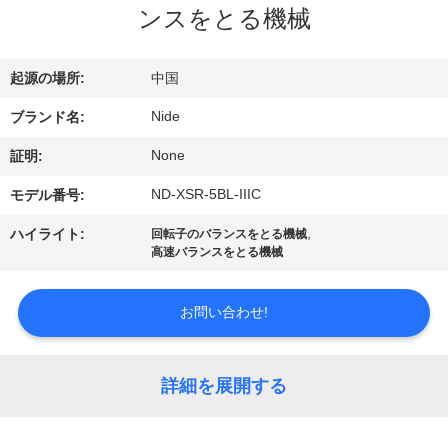
達
ンスをとる機械
に
つ
起源の場所:
中国
い
Nide
ブランド名:
て
None
証明:
ND-XSR-5BL-IIIC
モデル番号:
品
,
ハイライト:
回転子のバランスをとる機械
高速バランスをとる機械
質
管
お問い合わせ!
理
詳細を展開する
私