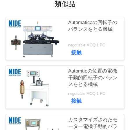
達
類似品
に
Automaticaの回転子の
連
バランスをとる機械
絡
negotiable MOQ:1 PC
し
接触
な
Automticの位置の電機
さ
子動的回転子のバラン
い
スをとる機械
negotiable MOQ:1 PC
接触
ニ
ュ
カスタマイズされたモ
ーター電機子動的バラ
ー