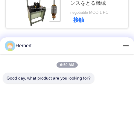
ンスをとる機械
ス
negotiable MOQ:1 PC
接触
引
用
人気カテゴリ
すべて
Herbert
を
電機子ウィンド マシ
固定子のウィンド マ
要
6:50 AM
ーン
シーン
求
Good day, what product are you looking for?
し
自動コイル巻線機械
電動機の予備品
な
針のウィンド マシー
モーター生産ライン
さ
ン
い
機械を挿入するコイ