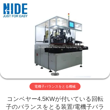
supplier.
Copyright
©
2014
-
2026
Ningbo
Nide
家
Tech
Co.,
Ltd.
All
Rights
Reserved.
プ
ロ
ダ
ク
ト
電機子バランスをとる機械
コンベヤー4.5KWが付いている回転
私
子のバランスをとる装置/電機子バラ