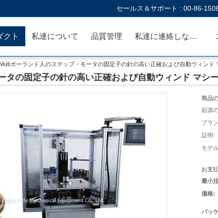
セールス＆サポート :
00-86-150
ダクト
私達について
品質管理
私達に連絡しなさい
Mutiポーランド人のステップ・モータの固定子の針の高い正確および自動ウィンド 
モータの固定子の針の高い正確および自動ウィンド マシ
商品の
起源の
ブラン
証明:
モデル
お支払
最小注
価格:
パッケ