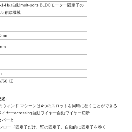
R-1-Hの自動mult-polts BLDCモーター固定子の
ル巻線機械
60mm
mmm
m
/60HZ
記述:
ルのウィンド マシーンは4つのスロットを同時に巻くことができる
ヤーacrossing自動ワイヤー自動ワイヤー切断
カバーと
アンロード固定子だけ、堅の固定子、自動的に固定子を巻く