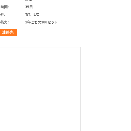
時間:
35日
件:
T/T、L/C
能力:
1年ごとの100セット
連絡先