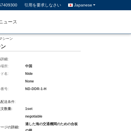
67409300
引用を要求しなさい
Japanese
ニュース
マシーン
ーン
詳細:
場所:
中国
ド名:
Nide
None
番号:
ND-DDR-1-H
配送条件:
文数量:
1set
negotiable
適した海の交通機関のための合板
ージの詳細:
の箱