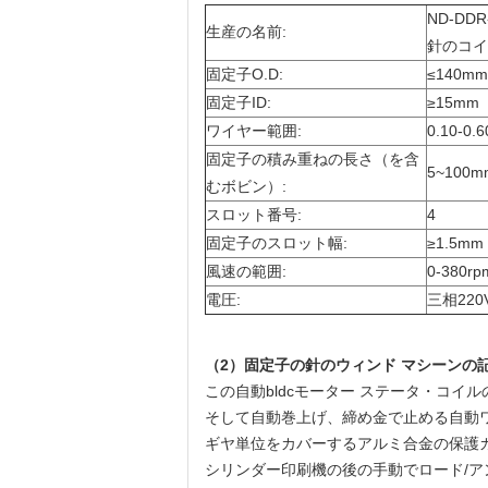
ND-DD
生産の名前:
針のコイ
固定子O.D:
≤140mm
固定子ID:
≥15mm
ワイヤー範囲:
0.10-0.
固定子の積み重ねの長さ（を含
5~100
むボビン）:
スロット番号:
4
固定子のスロット幅:
≥1.5mm
風速の範囲:
0-380rp
電圧:
三相220V
（2）
固定子の針のウィンド マシーンの
この自動bldcモーター ステータ・コイ
そして自動巻上げ、締め金で止める自動ワイ
ギヤ単位をカバーするアルミ合金の保護
シリンダー印刷機の後の手動でロード/